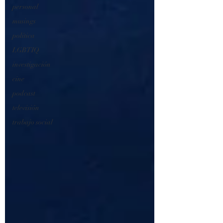
personal
musings
política
LGBTIQ
investigación
cine
podcast
televisión
trabajo social