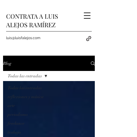
CONTRATA A LUIS
ALEJOS RAMÍREZ
luis@luisfalejos.com
Blog
Todas las entradas
Todas las entradas
reflexiones y música
arte
periodismo
freelance
trabajo