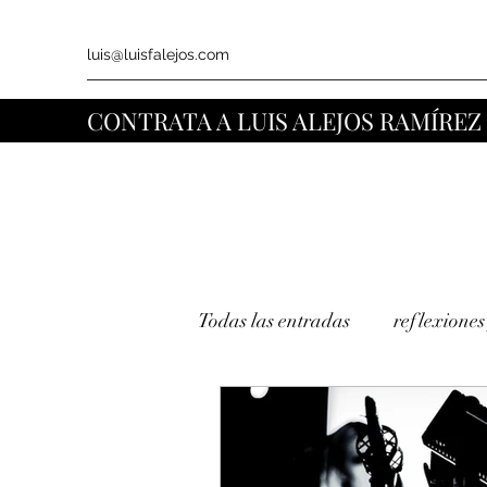
luis@luisfalejos.com
CONTRATA A LUIS ALEJOS RAMÍREZ
Todas las entradas
reflexiones
musings
política
LG