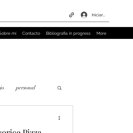
Iniciar sesión
Sobre mí
Contacto
Bibliografia in progress
More
jo
personal
n
trabajo social
corice Pizza