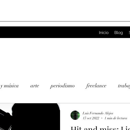
Inicio
Blog
 y música
arte
periodismo
freelance
traba
BTIQ
investigación
cine
podcast
televisió
Luis Fernando Alejos
17 oct 2022
1 min de lectura
Hit and miss: Li