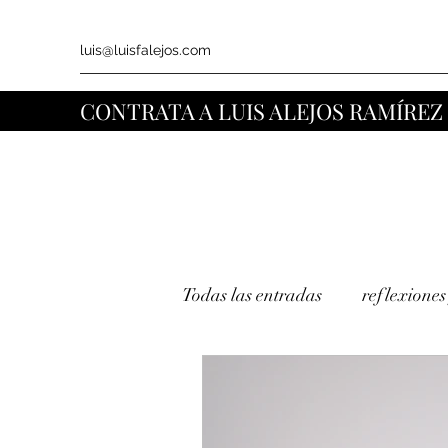
luis@luisfalejos.com
CONTRATA A LUIS ALEJOS RAMÍREZ
Todas las entradas
reflexiones
musings
política
LG