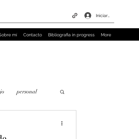
Iniciar sesión
Sobre mí
Contacto
Bibliografia in progress
More
jo
personal
n
trabajo social
de