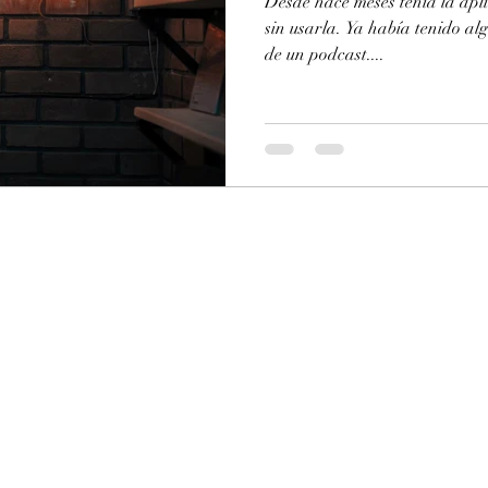
Desde hace meses tenía la apl
sin usarla. Ya había tenido al
de un podcast....