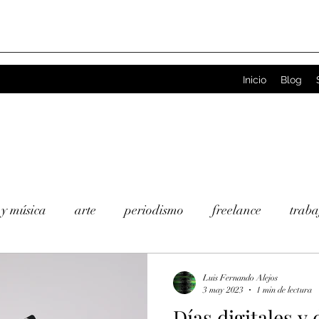
Inicio
Blog
 y música
arte
periodismo
freelance
traba
BTIQ
investigación
cine
podcast
televisió
Luis Fernando Alejos
3 may 2023
1 min de lectura
Días digitales y 