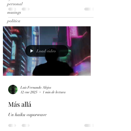
personal
musings
política
LGBTIQ
investigación
cine
Load video
podcast
televisión
trabajo social
Luis Fernando Alejos
12 ene 2025
1 min de lectura
Más allá
Un haiku vaporwave