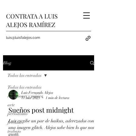
CONTRATA A LUIS
ALEJOS RAMÍREZ
luis@luisfalejos.com
Blog
Todas las entradas
Todas las entradas
Luis Fernando Alejos
reflexiones y música
11 mar 2025
1 min de lectura
arte
Sueños post midnight
periodismo
Luis escribe un par de haikus, aderezados con
freelance
una imagen glitch. Alejos sabe bien lo que nos
trabajo
gusta.