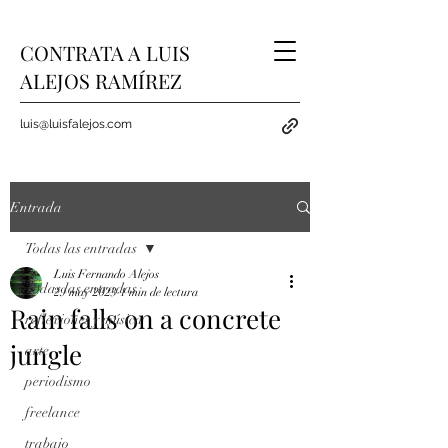
CONTRATA A LUIS
ALEJOS RAMÍREZ
luis@luisfalejos.com
Entrada
Todas las entradas
Luis Fernando Alejos
Todas las entradas
29 may 2023
1 min de lectura
Rain falls on a concrete
reflexiones y música
jungle
arte
periodismo
freelance
trabajo