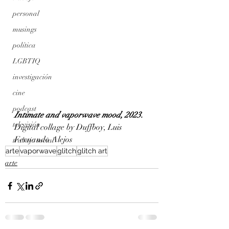
personal
musings
política
LGBTIQ
investigación
cine
podcast
Intimate and vaporwave mood, 2023.
televisión
Digital collage by Duffboy, Luis 
Fernando Alejos
trabajo social
arte
vaporwave
glitch
glitch art
arte