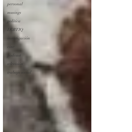
personal
musings
política
LGBTIQ
investigación
cine
podcast
televisión
trabajo social