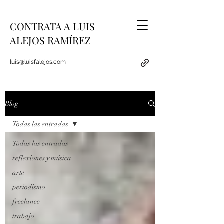
CONTRATA A LUIS
ALEJOS RAMÍREZ
luis@luisfalejos.com
Blog
Todas las entradas
Todas las entradas
reflexiones y música
arte
periodismo
freelance
trabajo