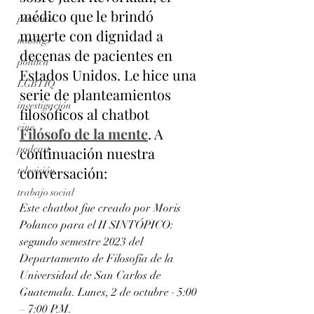
médico que le brindó 
personal
muerte con dignidad a 
musings
decenas de pacientes en 
política
Estados Unidos. Le hice una 
LGBTIQ
serie de planteamientos 
investigación
filosóficos al chatbot 
cine
Filósofo de la mente
. A 
podcast
continuación nuestra 
conversación:
televisión
trabajo social
Este chatbot fue creado por Moris 
Polanco para el II SINTÓPICO: 
segundo semestre 2023 del 
Departamento de Filosofía de la 
Universidad de San Carlos de 
Guatemala. Lunes, 2 de octubre · 5:00 
– 7:00 P.M.