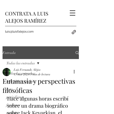
CONTRATA A LUIS
ALEJOS RAMÍREZ
luis@luisfalejos.com
Entrada
Todas las entradas
Luis Fernando Alejos
Todas las entradas
13 mar 2024
3 min de lectura
Eutanasia y perspectivas
reflexiones y música
filosóficas
arte
periodismo
Hace algunas horas escribí 
sobre un drama biográfico 
freelance
sobre Jack Kevorkian, el 
trabajo