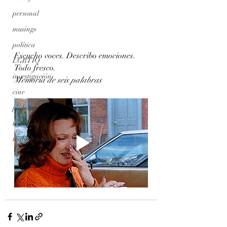
personal
musings
política
Escucho voces. Describo emociones. 
LGBTIQ
Todo fresco.
investigación
Memoria de seis palabras
cine
podcast
televisión
trabajo social